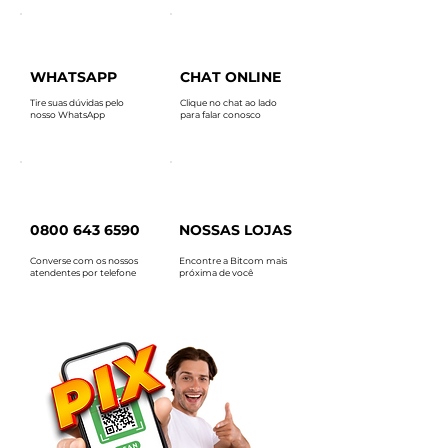
WHATSAPP
CHAT ONLINE
Tire suas dúvidas pelo
Clique no chat ao lado
nosso WhatsApp
para falar conosco
0800 643 6590
NOSSAS LOJAS
Converse com os nossos
Encontre a Bitcom mais
atendentes por telefone
próxima de você