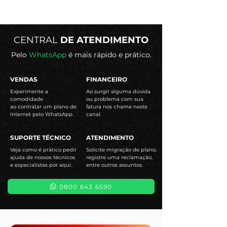
CENTRAL
DE ATENDIMENTO
Pelo
WhatsApp
é mais rápido e prático.
VENDAS
FINANCEIRO
Experimente a
Ao surgir alguma dúvida
comodidade
ou problema com sua
ao contratar um plano de
fatura nos chame neste
Internet pelo WhatsApp.
canal.
SUPORTE TÉCNICO
ATENDIMENTO
Veja como é prático pedir
Solicite migração de plano,
ajuda de nossos técnicos
registre uma reclamação,
e especialistas por aqui.
entre outros assuntos.
0800 643 6590