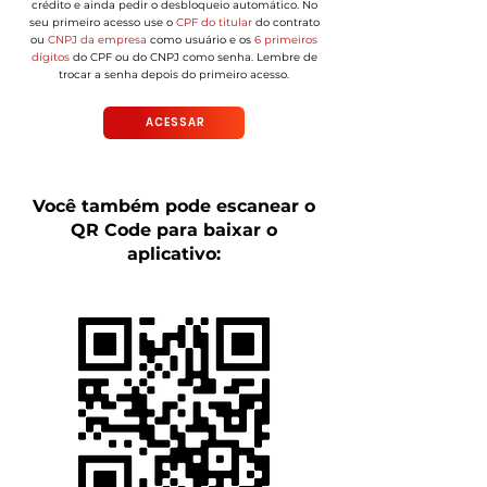
crédito
e
ainda pedir
o desbloqueio automático.
No
seu primeiro acesso use o
CPF do titular
do contrato
ou
CNPJ
da empresa
como usuário e os
6 primeiros
dígitos
do CPF
o
u do CNPJ como senha.
Lembre de
trocar a senha depois do primeiro acesso.
ACESSAR
Você também pode escanear o
QR Code para baixar o
aplicativo: