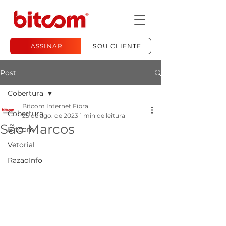
ASSINAR
SOU CLIENTE
Post
Cobertura
Bitcom Internet Fibra
Cobertura
25 de ago. de 2023
1 min de leitura
São Marcos
Bitcom
Vetorial
RazaoInfo