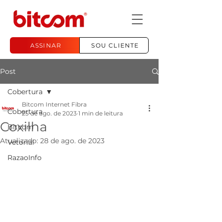
ASSINAR
SOU CLIENTE
Post
Cobertura
Bitcom Internet Fibra
Cobertura
25 de ago. de 2023
1 min de leitura
Coxilha
Bitcom
Atualizado:
28 de ago. de 2023
Vetorial
RazaoInfo