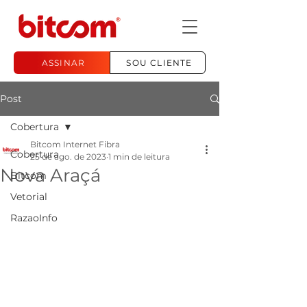
ASSINAR
SOU CLIENTE
Post
Cobertura
Bitcom Internet Fibra
Cobertura
25 de ago. de 2023
1 min de leitura
Nova Araçá
Bitcom
Vetorial
RazaoInfo